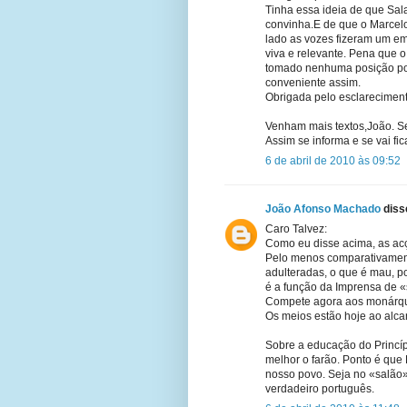
Tinha essa ideia de que Sal
convinha.E de que o Marcel
lado as vozes fizeram um em
viva e relevante. Pena que o
tomado nenhuma posição por
conveniente assim.
Obrigada pelo esclareciment
Venham mais textos,João. Se
Assim se informa e se vai fi
6 de abril de 2010 às 09:52
João Afonso Machado
disse
Caro Talvez:
Como eu disse acima, as ac
Pelo menos comparativamen
adulteradas, o que é mau, por
é a função da Imprensa de «
Compete agora aos monárqui
Os meios estão hoje ao alca
Sobre a educação do Princíp
melhor o farão. Ponto é que
nosso povo. Seja no «salão»
verdadeiro português.