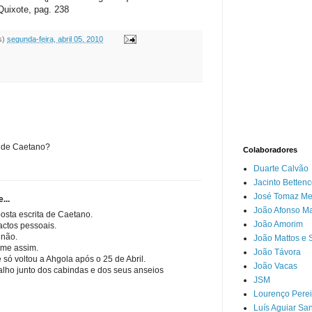
Quixote, pag. 238
s)
segunda-feira, abril 05, 2010
a de Caetano?
Colaboradores
Duarte Calvão
Jacinto Bettenc
José Tomaz Mel
...
João Afonso M
osta escrita de Caetano.
João Amorim
actos pessoais.
 não.
João Mattos e S
ime assim.
João Távora
 só voltou a Ahgola após o 25 de Abril.
João Vacas
lho junto dos cabindas e dos seus anseios
JSM
Lourenço Perei
Luís Aguiar Sa