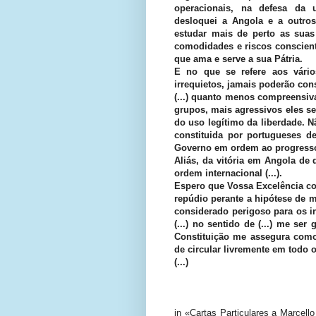
operacionais, na defesa da 
desloquei a Angola e a outros
estudar mais de perto as suas
comodidades e riscos conscien
que ama e serve a sua Pátria.
E no que se refere aos vári
irrequietos, jamais poderão cons
(...) quanto menos compreensiv
grupos, mais agressivos eles se
do uso legítimo da liberdade. N
constituida por portugueses d
Governo em ordem ao progresso
Aliás, da vitória em Angola de
ordem internacional (...).
Espero que Vossa Excelência c
repúdio perante a hipótese de m
considerado perigoso para os i
(...) no sentido de (...) me ser
Constituição me assegura como
de circular livremente em todo o 
(...)
in «Cartas Particulares a Marcell