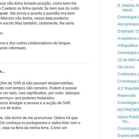
azar não tinha tomado posição, como bem lhe
D. António 
o Caetano se tinha oposto.Se bem que do outro
repub...
pate. Isto prova o quanto a questão era bem
Cronologia d
 Marcelo não tenha, nessa data posterior,
 escrito.Mas também, certamente, lhe seria
Aos primeiro
O falhado "2
o.
A república 
us e dos outros colaboradores do blogue.
A República 
cando informado.
Cronologia d
25 de Abril s
Os corvos
...
Confrontos
Cronologia d
ções de SAR já não passam despercebidas.
te com tempos não remotos. Podem é passar
A 1ª Repúbl
 um lado, mas significativo, por outro: deturpar
Repressão
serviço» aos poderes instalados.
Cronologia d
cos divulgar a pessoa e a acção de SAR.
nce de todos.
NO PRESIDE
Vasco Pulido
e, não tenho de me pronunciar. Outros há que
his...
 Ele conheça os portugueses e saiba lidar com o
, seja na feira da minha terra. Como um
Cronologia d
O povo prot