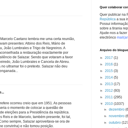
Quer colaborar c
Quer publicar na 
República
a sua i
Possui informação
sobre a tirania r
Ajude-nos a fazer 
electrónco
mail(a
e Marcelo Caetano lembra-me uma certa reunião,
vam presentes: Albino dos Reis, Mário de
u, João Lumbrales e Trigo de Negreiros. A
Arquivo do blogue
saconselhada a restauração exactamente por
silêncio de Salazar. Sendo que votaram a favor
►
2017
(1)
ueiredo, João Lumbrales e Cancela de Abreu.
►
2016
(1)
ia no ultramar foi o pretexto. Salazar não deu
►
2015
(3)
 enganada...
►
2014
(5)
►
2013
(17)
►
2012
(93)
...
►
2011
(295)
 refere ocorreu creio que em 1951. As pessoas
▼
2010
(1037)
ria o momento de colocar a questão de
►
dezembro
(
de eleições para a Presidência da república.
►
novembro
(
 Reis e de Marcelo, também presente, foi tal,
 Como sempre, Salazar aproveitava-se ora de
►
outubro
(12
lhe convinha) e não tomou posição.