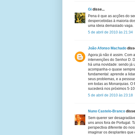
Gi
disse...
Pena é que as acções do se
despercebidas à maioria dos
uma ideia demasiado vaga.
5 de abril de 2010 às 21:34
João Afonso Machado
disse
Agora já não é assim. Com a
intervenções do Senhor D. D
há uma novidade: sendo já u
acompanha-o quase sempre 
fundamental: aprende a lida
seus problemas, e a pessoa
em todas as Monarquias. O P
sucederá nos próximos 5-10
5 de abril de 2010 às 23:18
Nuno Castelo-Branco
disse.
Sem querer ser desagradável
uns anos fora de Portugal. T
perspectiva diferente do no
imaginar os desplantes que d