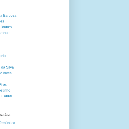
da Barbosa
ues
-Branco
Branco
orto
da Silva
ro Alves
ires
stinho
 Cabral
tenário
República