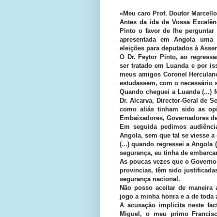
«Meu caro Prof. Doutor Marcello
Antes da ida de Vossa Excelên
Pinto o favor de lhe perguntar
apresentada em Angola uma s
eleições para deputados à Asse
O Dr. Feytor Pinto, ao regress
ser tratado em Luanda e por iss
meus amigos Coronel Herculano
estudassem, com o necessário sig
Quando cheguei a Luanda (...) f
Dr. Alcarva, Director-Geral de S
como aliás tinham sido as opin
Embaixadores, Governadores de Di
Em seguida pedimos audiência
Angola, sem que tal se viesse a ef
(...) quando regressei a Angola
segurança, eu tinha de embarca
As poucas vezes que o Governo
provincias, têm sido justifica
segurança nacional.
Não posso aceitar de maneira
jogo a minha honra e a de toda 
A acusação implicita neste fa
Miguel, o meu primo Francis