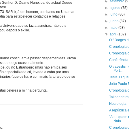
►
setembro
(9
o Senhor D. Duarte Nuno, pai do actual Duque
nos!
►
agosto
(75)
1973. SAR é já um homem, combateu no Ultramar
►
julho
(80)
valia para estabelecer contactos e relações
►
junho
(87)
a Universidade só fazia asneiras, não quis
►
maio
(93)
ou depois o exílio.
▼
abril
(107)
O " Borges 
Cronologia d
Cronologia d
Duarte continuam a passar despercebidas. Prova
Conferência
os que ouço ocasionalmente.
O travestism
ipe, ou no Estrangeiro (mas não em países
Port...
ão especializada cá, levada a cabo por uma
nários (que os há, e com mais fartura do que se
Teste: O que
João Paulo F
Cronologia d
tas céleres à minha pergunta.
Tal bandeira
Necrologia
A república 
"Aqui quem 
Nata...
Cronologia d
o.