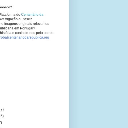
onnosco?
Plataforma do
Centenário da
nvestigação ou tese?
 e imagens originais relevantes
epublicana em Portugal?
história e contacte-nos pelo correio
rroba)centenariodarepublica.org
67)
65)
7)