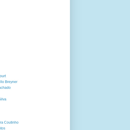
ourt
lo Breyner
achado
ilva
ra Coutinho
ntos