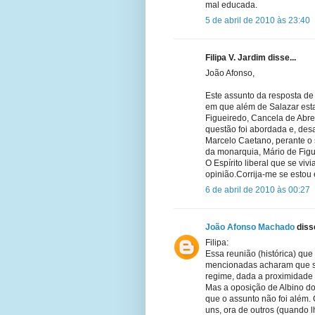
mal educada.
5 de abril de 2010 às 23:40
Filipa V. Jardim disse...
João Afonso,
Este assunto da resposta d
em que além de Salazar esta
Figueiredo, Cancela de Abre
questão foi abordada e, de
Marcelo Caetano, perante o 
da monarquia, Mário de Fig
O Espírito liberal que se viv
opinião.Corrija-me se estou
6 de abril de 2010 às 00:27
João Afonso Machado
disse
Filipa:
Essa reunião (histórica) que
mencionadas acharam que se
regime, dada a proximidade 
Mas a oposição de Albino dos
que o assunto não foi além.
uns, ora de outros (quando 