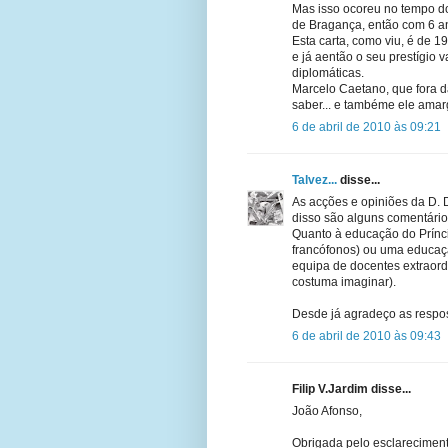
Mas isso ocoreu no tempo d
de Bragança, então com 6 a
Esta carta, como viu, é de 
e já aentão o seu prestígio 
diplomáticas.
Marcelo Caetano, que fora d
saber... e tambéme ele amarg
6 de abril de 2010 às 09:21
Talvez...
disse...
As acções e opiniões da D. 
disso são alguns comentári
Quanto à educação do Prínc
francófonos) ou uma educaç
equipa de docentes extraordi
costuma imaginar).
Desde já agradeço as respos
6 de abril de 2010 às 09:43
Filip V.Jardim disse...
João Afonso,
Obrigada pelo esclareciment