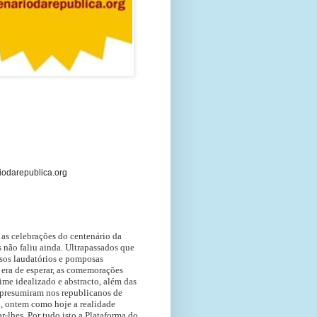
odarepublica.org
as celebrações do centenário da
s não faliu ainda. Ultrapassados que
rsos laudatórios e pomposas
era de esperar, as comemorações
me idealizado e abstracto, além das
 presumiram nos republicanos de
o, ontem como hoje
a realidade
ar-lhes.
Por tudo isto a Plataforma do