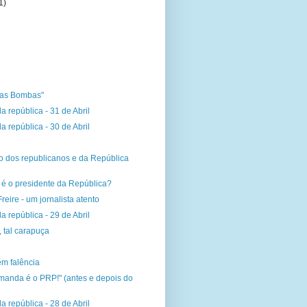
1)
das Bombas"
a república - 31 de Abril
a república - 30 de Abril
o dos republicanos e da República
 é o presidente da República?
reire - um jornalista atento
a república - 29 de Abril
, tal carapuça
em falência
manda é o PRP!" (antes e depois do
a república - 28 de Abril