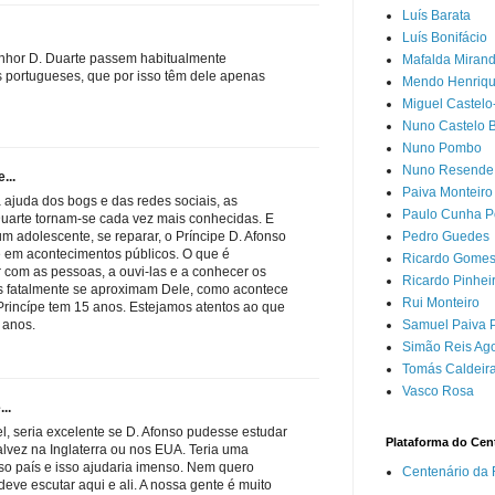
Luís Barata
Luís Bonifácio
nhor D. Duarte passem habitualmente
Mafalda Miran
 portugueses, que por isso têm dele apenas
Mendo Henriq
Miguel Castelo
Nuno Castelo 
Nuno Pombo
Nuno Resende
...
Paiva Monteiro
 ajuda dos bogs e das redes sociais, as
Paulo Cunha P
uarte tornam-se cada vez mais conhecidas. E
Pedro Guedes
m adolescente, se reparar, o Príncipe D. Afonso
em acontecimentos públicos. O que é
Ricardo Gomes 
r com as pessoas, a ouvi-las e a conhecer os
Ricardo Pinhei
s fatalmente se aproximam Dele, como acontece
Rui Monteiro
rincípe tem 15 anos. Estejamos atentos ao que
Samuel Paiva P
 anos.
Simão Reis Ago
Tomás Caldeira
Vasco Rosa
..
, seria excelente se D. Afonso pudesse estudar
Plataforma do Cen
alvez na Inglaterra ou nos EUA. Teria uma
sso país e isso ajudaria imenso. Nem quero
Centenário da 
eve escutar aqui e ali. A nossa gente é muito