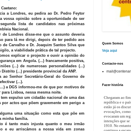
 Caetano:
cia a Londres, eu pedira ao Dr. Pedro Feytor
 a vossa opinião sobre a oportunidade de ser
egunda lista de candidatos nas próximas
mbleia Nacional.
ar de Londres disse-me que o assunto deveria
o para lá me dirigi, depois de ter pedido aos
Quem Somos
 de Carvalho e Dr. Joaquim Santos Silva que
ilo, a viabilidade prática de tal projecto.
Veja aqui
omos explicar o projecto e ouvir a opinião do
egurança em Angola. (...) francamente positiva,
Contacte-nos
iões (...) de numerosas personalidades (...)
strito (...) presidente provincial da ANP.
mail@centenari
 ao Senhor Secretário-Geral do Governo de
ectivar (...).
Fazer história
 (...) a DGS informou-me de que por motivos de
r para Lisboa, nessa mesma noite.
 tem expulso um cidadão nacional de uma das
Chegaram ao fim 
república e o paí
das por actos que põem gravemente em perigo a
estão já os discu
evocações, como 
 alguma uma situação como esta que põe em
evocaram um regi
a minha família.
intenções que se
cto é tanto mais injusta quanto o meu irmão
1910. No entant
co e eu arriscámos a nossa vida em zonas
continua a escap