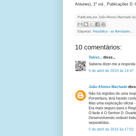
Antunes), 1º vol., Publicações D. 
Publicada por
João Afonso Machado
à(
Etiquetas:
República - as liberdades...
10 comentários:
Talvez...
disse...
Saberia dizer-me a respost
5 de abril de 2010 às 14:47
João Afonso Machado
disse
Não há registos de uma resp
Porventura, terá havido cont
Mas uma explicação oficial -
Era mais seguro para o Reg
O facto é O Senhor D. Duarte
Desenvolvendo notável traba
separatistas.
5 de abril de 2010 às 17:01