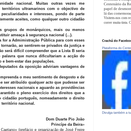
unidade nacional. Muitas outras vezes me
Centenário da Re
 territórios ultramarinos com o objectivo de
papel de desmont
lá das comemoraç
 peculiaridades e interesses, pondo de parte
Visitem-nos com reg
temente aceites, como qualquer outro cidadão
correr muita tinta.
os grupos de monárquicos, mais ou menos
tituir ameaça à segurança nacional (...).
a for a Admimistração Pública para com esses
Crachá do Facebo
 tornarão, ao sentirem-se privados da justiça e
Plataforma do Cente
ão será difícil compreender que a Lista B seria
e palavra que nunca dificultariam a acção do
 e bem-estar das populações.
 deputados da oposição adviriam vantagens de
ompreenda o meu sentimento de desgosto e de
e ser atribuído qualquer acto que pudesse ser
nteresses nacionais e aguardo as providências
 garantido o pleno exercício dos direitos que a
 cidadão português, nomeadamente o direito
território nacional.
Divulga também a tu
Dom Duarte Pio João
Princípe da Beira
»
o Caetano» (prefácio e organização de José Freire